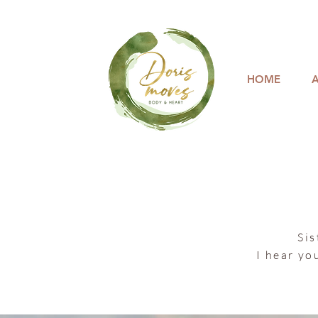
HOME
Sis
I hear yo