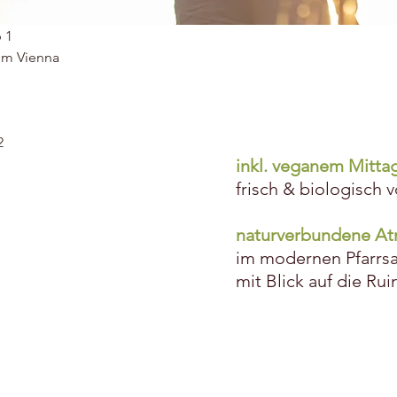
p 1
rom Vienna
2
inkl. veganem Mitta
frisch & biologisch 
naturverbundene A
im modernen Pfarrsa
mit Blick
auf die Rui