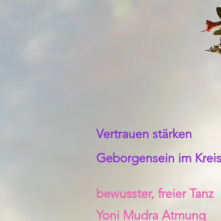
Vertrauen stärken
Geborgensein im Kreis
bewusster, freier Tanz
Yoni Mudra Atmung